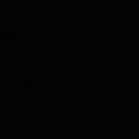
Pol Ind Can Comelles - .. Sud
Il rebló, 6
Esparraguera
08292
Barcelone
Espagne
info@cablerapid.com
93 777 58 75
http://www.cablerapid.com
Nom *
Courrier électronique *
Affaires *