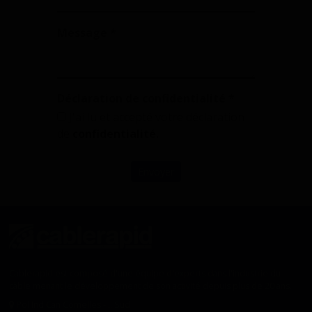
Message *
Déclaration de confidentialité *
J'ai lu et accepté votre déclaration
de
confidentialité.
Envoyer
Cablerapid est composé d'une équipe d'experts dans l'industrie du
câble menant le développement de son activité depuis plus de 20 ans.
Pol Ind Can Comelles - .. Sud