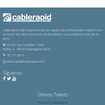
Cablerapid está compuesto por un equipo de profesionales expertos en
el sector del cable que llevan desarrollando su actividad por más de 20
años.
Pol. Ind. Can Comelles - Sud
Rebló, 6 - 08292 Esparraguera (Bcn)
93 777 58 75
cablerapid@cablerapid.com
Síguenos
Últimos
Tweets
Tweets by cablerapid