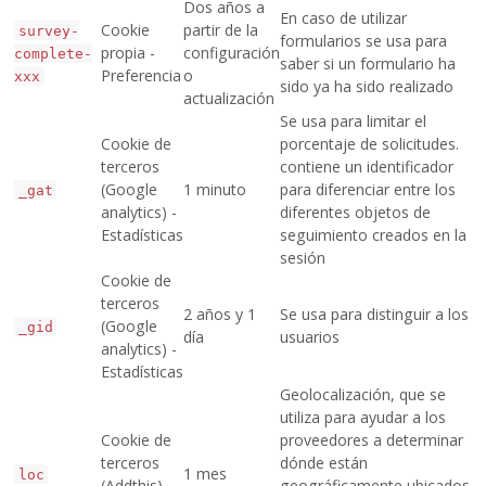
Dos años a
En caso de utilizar
Cookie
partir de la
survey-
formularios se usa para
propia -
configuración
complete-
saber si un formulario ha
Preferencia
o
xxx
sido ya ha sido realizado
actualización
Se usa para limitar el
Cookie de
porcentaje de solicitudes.
terceros
contiene un identificador
(Google
1 minuto
para diferenciar entre los
_gat
analytics) -
diferentes objetos de
Estadísticas
seguimiento creados en la
sesión
Cookie de
terceros
2 años y 1
Se usa para distinguir a los
(Google
_gid
día
usuarios
analytics) -
Estadísticas
Geolocalización, que se
utiliza para ayudar a los
Cookie de
proveedores a determinar
terceros
dónde están
1 mes
loc
(Addthis) -
geográficamente ubicados