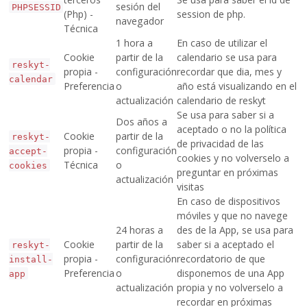
sesión del
PHPSESSID
(Php) -
session de php.
navegador
Técnica
1 hora a
En caso de utilizar el
Cookie
partir de la
calendario se usa para
reskyt-
propia -
configuración
recordar que dia, mes y
calendar
Preferencia
o
año está visualizando en el
actualización
calendario de reskyt
Se usa para saber si a
Dos años a
aceptado o no la política
Cookie
partir de la
reskyt-
de privacidad de las
propia -
configuración
accept-
cookies y no volverselo a
Técnica
o
cookies
preguntar en próximas
actualización
visitas
En caso de dispositivos
móviles y que no navege
24 horas a
des de la App, se usa para
Cookie
partir de la
saber si a aceptado el
reskyt-
propia -
configuración
recordatorio de que
install-
Preferencia
o
disponemos de una App
app
actualización
propia y no volverselo a
recordar en próximas