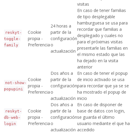
visitas
En caso de tener familias
de tipo desplegable
hamburguesa se usa para
24 horas a
recordar que familias a
Cookie
partir de la
reskyt-
desplegado y cuales no
propia -
configuración
toggle-
para el próximas visitas
Preferencia
o
family
presentarle las familias en
actualización
el mismo estado que las
ha dejado en la visita
anterior
Dos años a
En caso de tener el popup
Cookie
partir de la
de inicio activado se usa
not-show-
propia -
configuración
para recordar que ya se se
popupini
Preferencia
o
ha mostrado el popup de
actualización
inicio
Dos años a
En caso de disponer de
Cookie
partir de la
base de datos con login,
reskyt-
propia -
configuración
se guarda el último
db-web-
Preferencia
o
usuario mediante el que ha
login
actualización
accedido