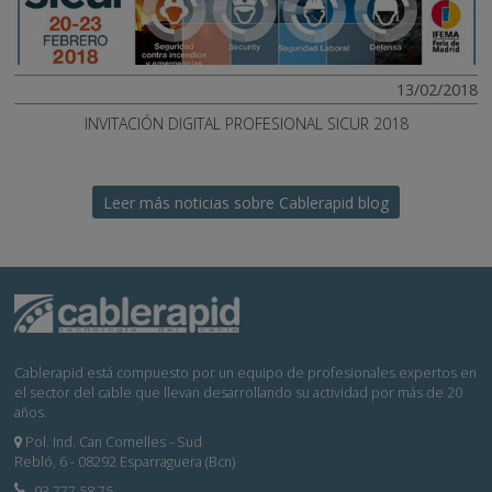
13/02/2018
INVITACIÓN DIGITAL PROFESIONAL SICUR 2018
Leer más noticias sobre Cablerapid blog
Cablerapid está compuesto por un equipo de profesionales expertos en
el sector del cable que llevan desarrollando su actividad por más de 20
años.
Pol. Ind. Can Comelles - Sud
Rebló, 6 - 08292 Esparraguera (Bcn)
93 777 58 75