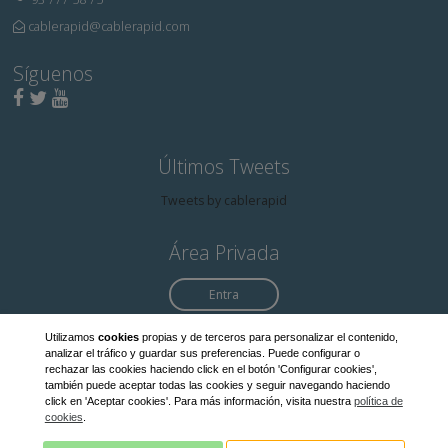
cablerapid@cablerapid.com
Síguenos
Últimos
Tweets
Tweets by cablerapid
Área Privada
Entra
Utilizamos
cookies
propias y de terceros para personalizar el contenido,
analizar el tráfico y guardar sus preferencias. Puede configurar o
Política Privacidad
rechazar las cookies haciendo click en el botón 'Configurar cookies',
Política de cookies
también puede aceptar todas las cookies y seguir navegando haciendo
click en 'Aceptar cookies'. Para más información, visita nuestra
política de
Aviso legal
cookies
.