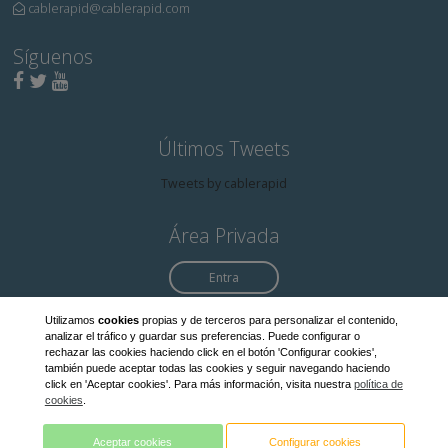
cablerapid@cablerapid.com
Síguenos
Últimos
Tweets
Tweets by cablerapid
Área Privada
Entra
Utilizamos
cookies
propias y de terceros para personalizar el contenido,
Política Privacidad
analizar el tráfico y guardar sus preferencias. Puede configurar o
rechazar las cookies haciendo click en el botón 'Configurar cookies',
Política de cookies
también puede aceptar todas las cookies y seguir navegando haciendo
click en 'Aceptar cookies'. Para más información, visita nuestra
política de
Aviso legal
cookies
.
Aceptar cookies
Configurar cookies