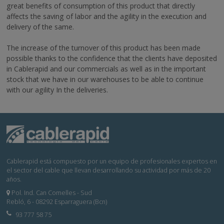
great benefits of consumption of this product that directly
affects the saving of labor and the agility in the execution and
delivery of the same.
The increase of the turnover of this product has been made
possible thanks to the confidence that the clients have deposited
in Cablerapid and our commercials as well as in the important
stock that we have in our warehouses to be able to continue
with our agility In the deliveries.
Cablerapid está compuesto por un equipo de profesionales expertos en
el sector del cable que llevan desarrollando su actividad por más de 20
años.
Pol. Ind. Can Comelles - Sud
Rebló, 6 - 08292 Esparraguera (Bcn)
93 777 58 75